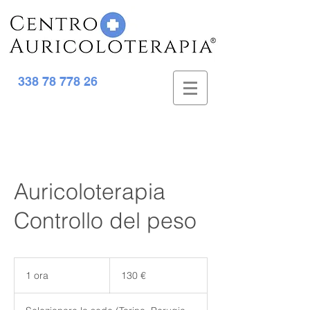
338 78 778 26
Auricoloterapia
Controllo del peso
130
euro
1 ora
1
130 €
o
r