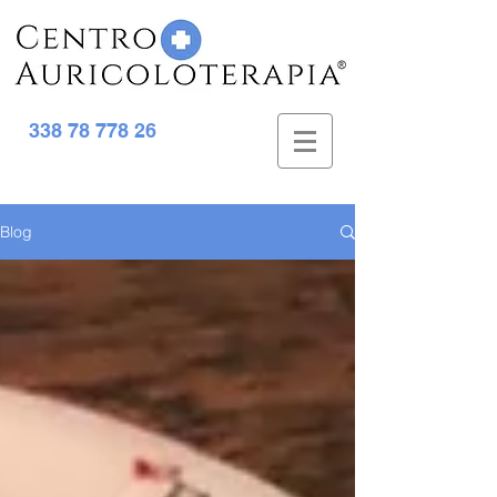
338 78 778 26
Blog