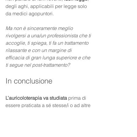
degli aghi, applicabili per legge solo 
da medici agopuntori.  
Ma non è sinceramente meglio 
rivolgersi a una/un professionista che ti 
accoglie, ti spiega, ti fa un trattamento 
rilassante e con un margine di 
efficacia di gran lunga superiore e che 
ti segue nel post-trattamento?
In conclusione
L’auricoloterapia va studiata
 prima di 
essere praticata a sé stesse/i o ad altre 
persone
, se davvero vuoi lanciarti nel 
fai da te
 non ti accontentare dei kit 
pronti all’uso di poche decine d’euro 
e, se hai modo, 
armati di buoni 